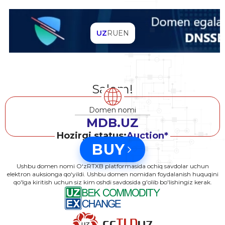
UZ
RU
EN
Salom!
Domen nomi
MDB.UZ
Hozirgi status:
Auction*
BUY
Ushbu domen nomi O‘zRTXB platformasida ochiq savdolar uchun
elektron auksionga qo‘yildi. Ushbu domen nomidan foydalanish huquqini
qo'lga kiritish uchun siz kim oshdi savdosida g'olib bo'lishingiz kerak.